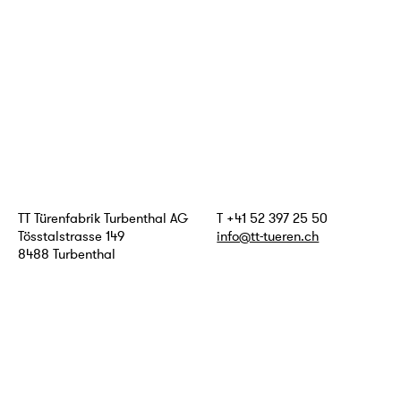
TT Türenfabrik Turbenthal AG
T +41 52 397 25 50
Tösstalstrasse 149
info@tt-tueren.ch
8488 Turbenthal